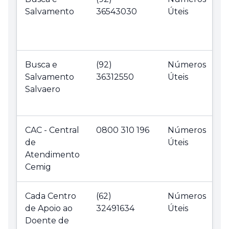
Salvamento
36543030
Úteis
Busca e
(92)
Números
Salvamento
36312550
Úteis
Salvaero
CAC - Central
0800 310 196
Números
de
Úteis
Atendimento
Cemig
Cada Centro
(62)
Números
de Apoio ao
32491634
Úteis
Doente de