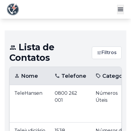
Lista de
Filtros
Contatos
Nome
Telefone
Categoria
TeleHansen
0800 262
Números
001
Úteis
Telejudiciário
1538
Números de