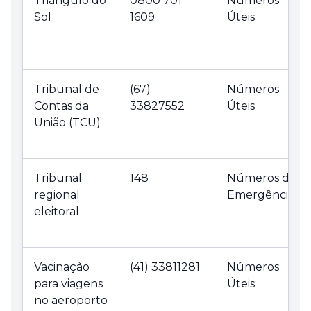
Triângulo do
0800 701
Números
Sol
1609
Úteis
Tribunal de
(67)
Números
Contas da
33827552
Úteis
União (TCU)
Tribunal
148
Números de
regional
Emergência
eleitoral
Vacinação
(41) 33811281
Números
para viagens
Úteis
no aeroporto