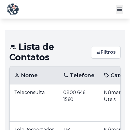
Lista de
Filtros
Contatos
Nome
Telefone
Catego
Teleconsulta
0800 646
Números
1560
Úteis
TeleDespertador
134
Números d